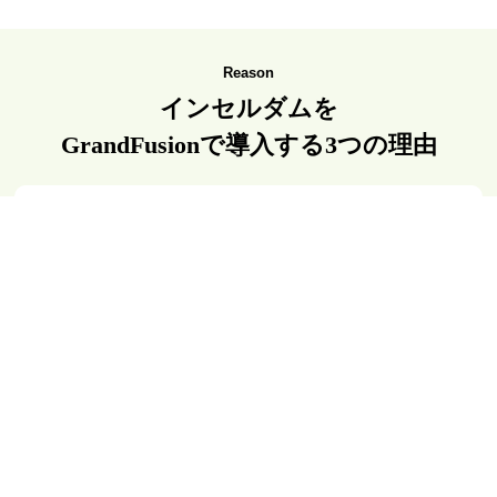
Reason
インセルダムを
GrandFusionで導入する3つの理由
自社運営のサロンノウハウを還元
数あるインセルダムのプランナーの中で株式会社GrandFusionの
一番の特徴は、
自社でサロン運営を行っている点です。
実際の現場でのカウンセリングや物販、スタッフ教育を経験して
いるため、
導入後に起こりやすい悩みを前提にサポートを行って
います。
商品説明だけで終わらず、どう使い、どう伝え、どう定着させる
かまで一緒に考える点が特徴です。