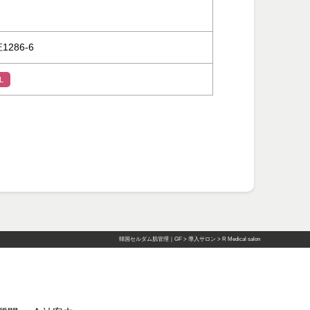
286-6
L
韓国セルダム肌管理｜GF
>
導入サロン
>
R Medical salon