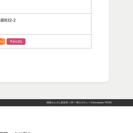
832-2
am
予約URL
韓国セルダム肌管理｜GF
>
導入サロン
>
Clinicalsalon TROIS