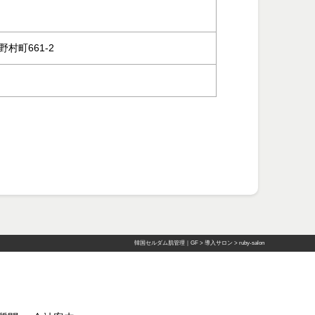
野村町661-2
韓国セルダム肌管理｜GF
>
導入サロン
>
ruby-salon