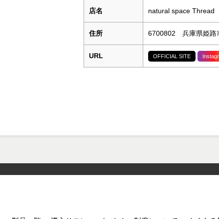
店名
natural space Thread
住所
6700802 兵庫県姫路
URL
OFFICIAL SITE
Instag