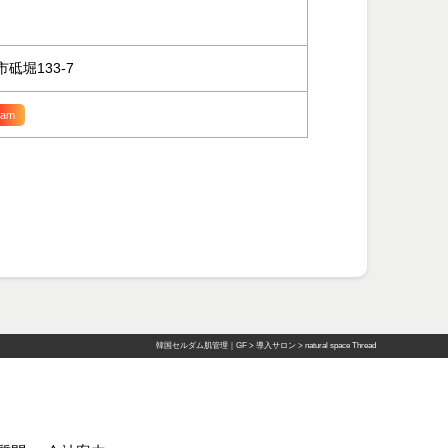
市砥堀133-7
ram
韓国セルダム肌管理｜GF
>
導入サロン
>
natural space Thread