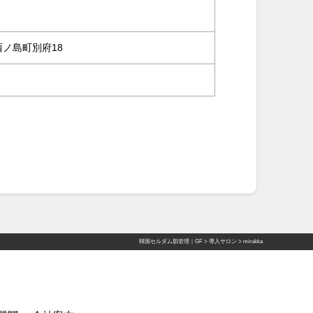
郡西ノ島町別府18
韓国セルダム肌管理｜GF
>
導入サロン
>
mirukka