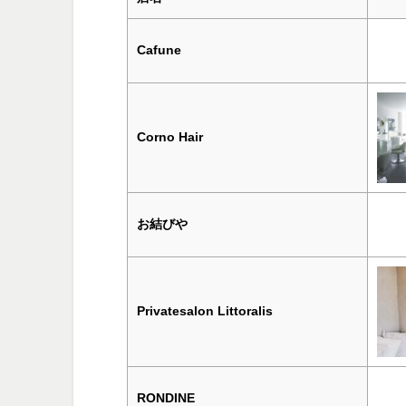
Cafune
Corno Hair
お結びや
Privatesalon Littoralis
RONDINE