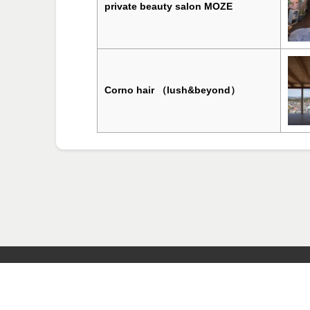
private beauty salon MOZE
Corno hair （lush&beyond）