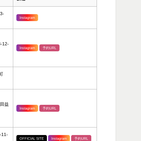
3-
Instagram
12-
Instagram
予約URL
町
世田益
Instagram
予約URL
11-
OFFICIAL SITE
Instagram
予約URL