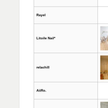
Rayel
Litoile Nail*
relachill
AiiRo.