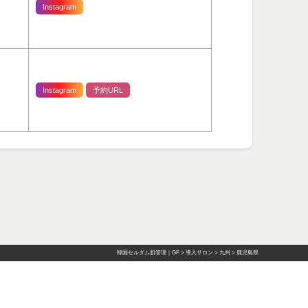
Instagram
Instagram
予約URL
韓国セルダム肌管理｜GF
>
導入サロン
>
九州
>
鹿児島県