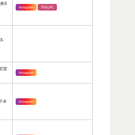
央3
Instagram
予約URL
3-
町宮
Instagram
-8
Instagram