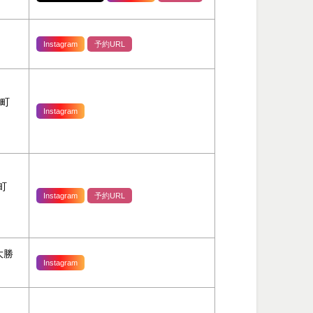
Instagram
予約URL
元町
Instagram
町
Instagram
予約URL
大勝
Instagram