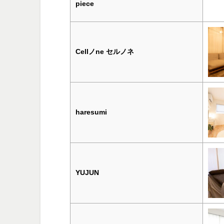
piece
Cellノne セルノネ
haresumi
YUJUN