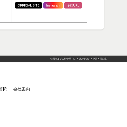
OFFICIAL SITE
Instagram
予約URL
韓国セルダム肌管理｜GF
>
導入サロン
>
中国
>
岡山県
質問
会社案内