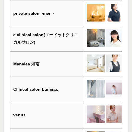
private salon ~mer ~
a.clinical salon(エードットクリニ
カルサロン)
Manalea 湘南
Clinical salon Lumirai.
venus